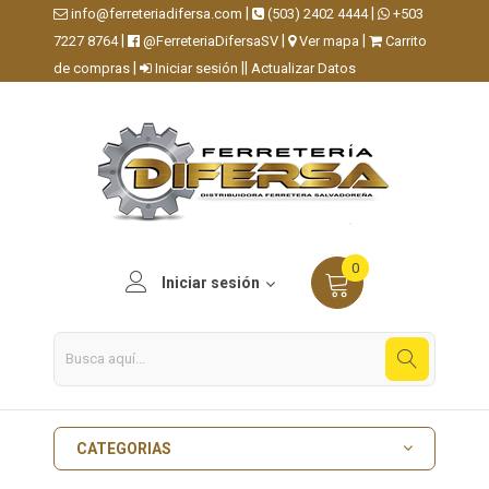
|
|
info@ferreteriadifersa.com
(503) 2402 4444
+503
|
|
|
7227 8764
@FerreteriaDifersaSV
Ver mapa
Carrito
|
||
de compras
Iniciar sesión
Actualizar Datos
0
Iniciar sesión
CATEGORIAS