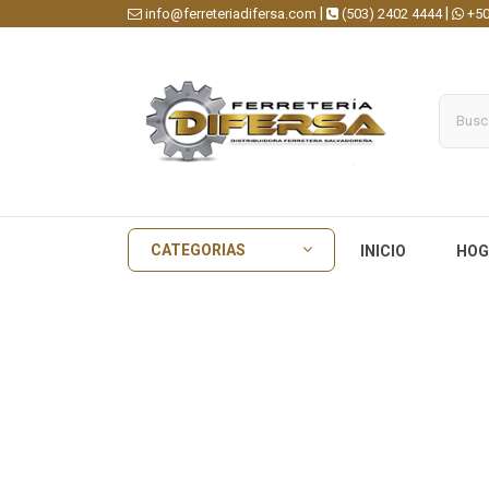
|
|
info@ferreteriadifersa.com
(503) 2402 4444
+50
CATEGORIAS
INICIO
HOG