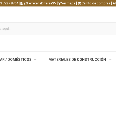
|
|
|
|
3 7227 8764
@FerreteriaDifersaSV
Ver mapa
Carrito de compras
AR / DOMÉSTICOS
MATERIALES DE CONSTRUCCIÓN