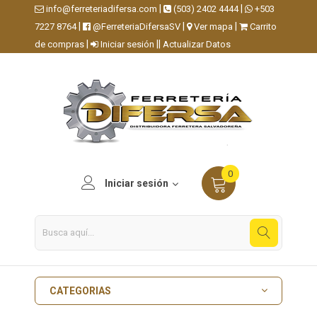
|
|
info@ferreteriadifersa.com
(503) 2402 4444
+503
|
|
|
7227 8764
@FerreteriaDifersaSV
Ver mapa
Carrito
|
||
de compras
Iniciar sesión
Actualizar Datos
0
Iniciar sesión
CATEGORIAS