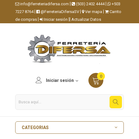
|
|
info@ferreteriadifersa.com
(503) 2402 4444
+503
|
|
|
7227 8764
@FerreteriaDifersaSV
Ver mapa
Carrito
|
||
de compras
Iniciar sesión
Actualizar Datos
0
Iniciar sesión
CATEGORIAS