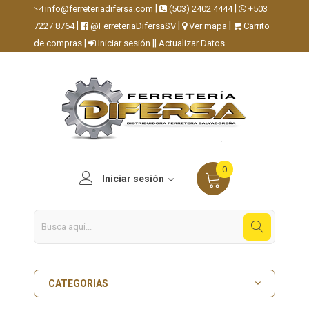
|
|
info@ferreteriadifersa.com
(503) 2402 4444
+503
|
|
|
7227 8764
@FerreteriaDifersaSV
Ver mapa
Carrito
|
||
de compras
Iniciar sesión
Actualizar Datos
0
Iniciar sesión
CATEGORIAS