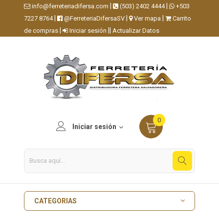
|
|
info@ferreteriadifersa.com
(503) 2402 4444
+503
|
|
|
7227 8764
@FerreteriaDifersaSV
Ver mapa
Carrito
|
||
de compras
Iniciar sesión
Actualizar Datos
0
Iniciar sesión
CATEGORIAS